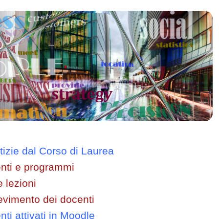
tizie dal Corso di Laurea
nti e programmi
e lezioni
cevimento dei docenti
ti attivati in Moodle