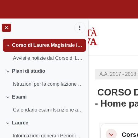
Vai al contenuto principale
Corso di Laurea Magistrale in Strategie di Comunicazione
Minimizza
Avvisi e notizie dal Corso di Laurea Insegnamenti...
Piani di studio
A.A. 2017 - 2018
Minimizza
Istruzioni per la compilazione e scadenze
CORSO D
Esami
Minimizza
- Home p
Calendario esami Iscrizione agli esami e Registra...
Lauree
Schema 
Minimizza
Corso
Informazioni generali Periodi e scadenze - Calend...
Minimizza