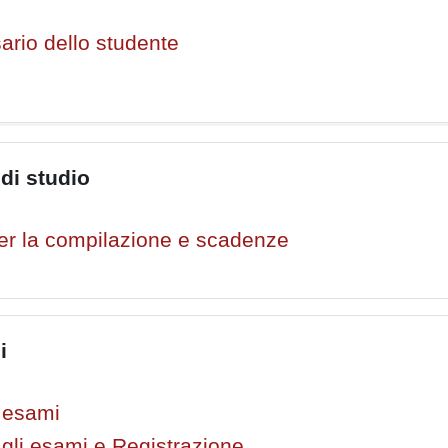
ario dello studente
 di studio
per la compilazione e scadenze
i
 esami
agli esami e Registrazione