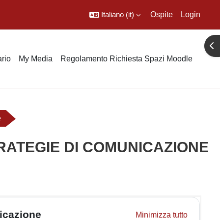
Italiano ‎(it)‎
Ospite
Login
Apr
rio
My Media
Regolamento Richiesta Spazi Moodle
e
RATEGIE DI COMUNICAZIONE
nicazione
Minimizza tutto