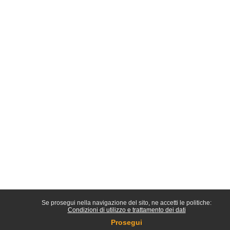
Se prosegui nella navigazione del sito, ne accetti le politiche:
Condizioni di utilizzo e trattamento dei dati
Prosegui