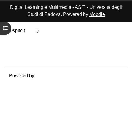
Digital Learning e Multimedia - ASIT - Università degli
Studi di Padova. Powered by
Moodle
Apri indice del corso
Ospite (
Login
)
Riepilogo della conservazione dei dati
Politiche
Ottieni l'app mobile
Passa al tema standard
Powered by
Moodle