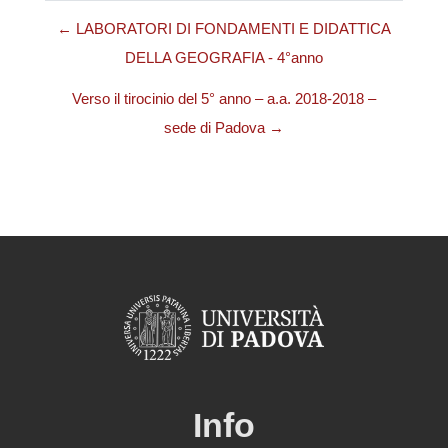
← LABORATORI DI FONDAMENTI E DIDATTICA
DELLA GEOGRAFIA - 4°anno
Verso il tirocinio del 5° anno – a.a. 2018-2018 –
sede di Padova →
Info