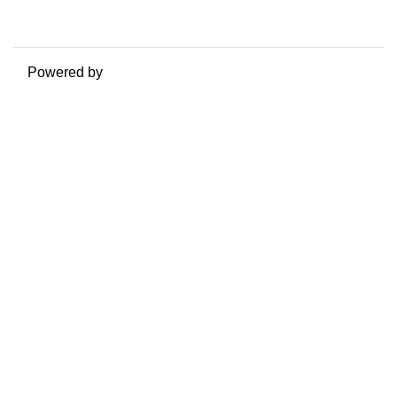
Ottieni l'app mobile
Passa al tema standard
Powered by
Moodle