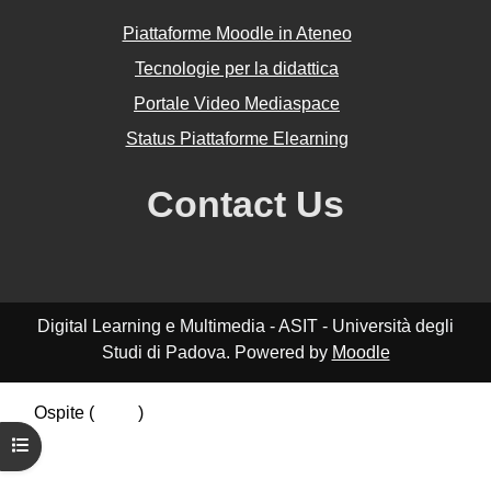
Piattaforme Moodle in Ateneo
Tecnologie per la didattica
Portale Video Mediaspace
Status Piattaforme Elearning
Contact Us
Digital Learning e Multimedia - ASIT - Università degli
Studi di Padova. Powered by
Moodle
Ospite (
Login
)
Riepilogo della conservazione dei dati
Apri indice del corso
Politiche