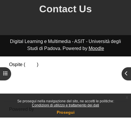
Contact Us
Digital Learning e Multimedia - ASIT - Università degli
Studi di Padova. Powered by
Moodle
Ospite (
Login
)
Riepilogo della conservazione dei dati
Apri indice del corso
Apr
Politiche
Ottieni l'app mobile
Passa al tema standard
x
Se prosegui nella navigazione del sito, ne accetti le politiche:
Condizioni di utilizzo e trattamento dei dati
Powered by
Moodle
Prosegui