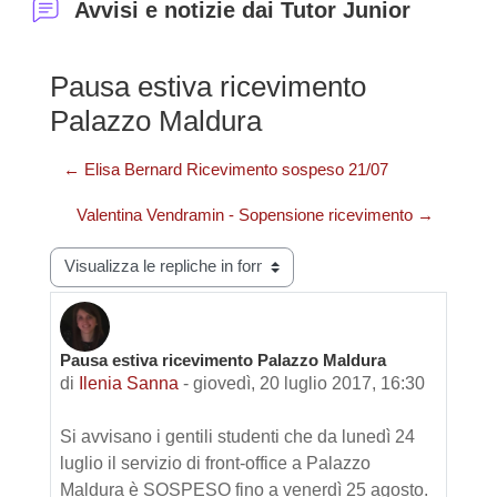
Avvisi e notizie dai Tutor Junior
Pausa estiva ricevimento
Palazzo Maldura
← Elisa Bernard Ricevimento sospeso 21/07
Valentina Vendramin - Sopensione ricevimento →
Modalità visualizzazione
Pausa estiva ricevimento Palazzo Maldura
Numero di risposte: 0
di
Ilenia Sanna
-
giovedì, 20 luglio 2017, 16:30
Si avvisano i gentili studenti che da lunedì 24
luglio il servizio di front-office a Palazzo
Maldura è SOSPESO fino a venerdì 25 agosto.