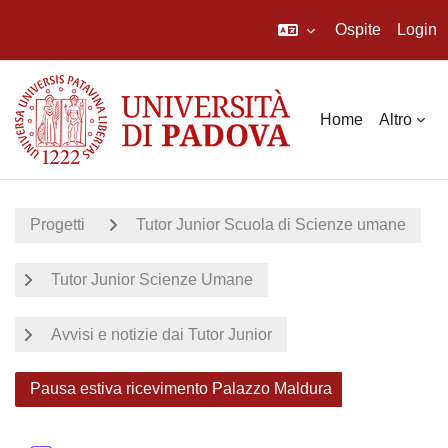
Ospite
Login
Vai al contenuto principale
Home
Altro
Progetti
Tutor Junior Scuola di Scienze umane
Tutor Junior Scienze Umane
Avvisi e notizie dai Tutor Junior
Pausa estiva ricevimento Palazzo Maldura