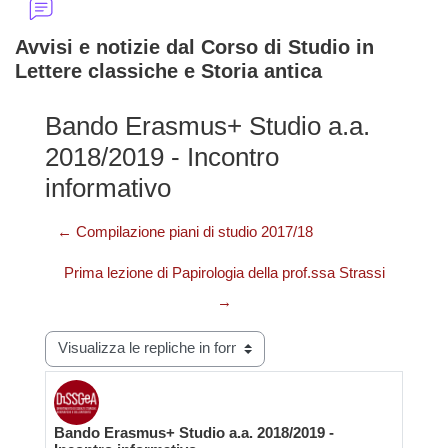
Avvisi e notizie dal Corso di Studio in
Lettere classiche e Storia antica
Bando Erasmus+ Studio a.a.
2018/2019 - Incontro
informativo
← Compilazione piani di studio 2017/18
Prima lezione di Papirologia della prof.ssa Strassi
→
Modalità visualizzazione
Bando Erasmus+ Studio a.a. 2018/2019 -
Numero di risposte: 0