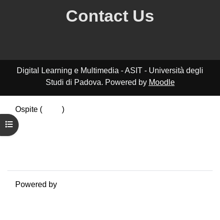
Contact Us
Digital Learning e Multimedia - ASIT - Università degli
Studi di Padova. Powered by
Moodle
Ospite (
Login
)
Riepilogo della conservazione dei dati
Apri indice del corso
Politiche
Ottieni l'app mobile
Passa al tema standard
Powered by
Moodle