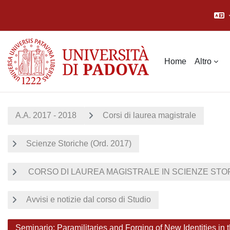
Vai al contenuto principale
Home
Altro
A.A. 2017 - 2018
Corsi di laurea magistrale
Scienze Storiche (Ord. 2017)
CORSO DI LAUREA MAGISTRALE IN SCIENZE STORI
Avvisi e notizie dal corso di Studio
Seminario: Paramilitaries and Forging of New Identities i