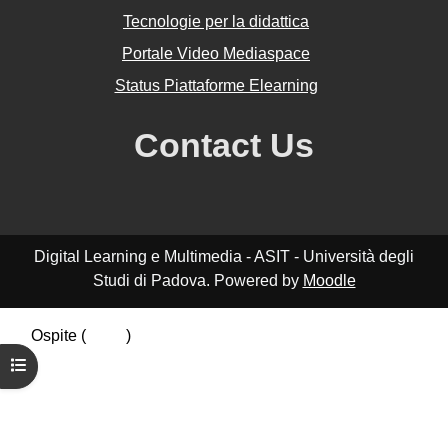
Tecnologie per la didattica
Portale Video Mediaspace
Status Piattaforme Elearning
Contact Us
Digital Learning e Multimedia - ASIT - Università degli
Studi di Padova. Powered by
Moodle
Ospite (
Login
)
Riepilogo della conservazione dei dati
Apri indice del corso
Politiche
Ottieni l'app mobile
Passa al tema standard