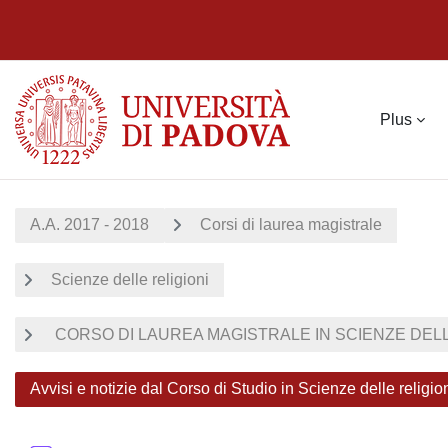
Passer au contenu principal
Plus
A.A. 2017 - 2018
Corsi di laurea magistrale
Scienze delle religioni
CORSO DI LAUREA MAGISTRALE IN SCIENZE DELLE 
Avvisi e notizie dal Corso di Studio in Scienze delle religi