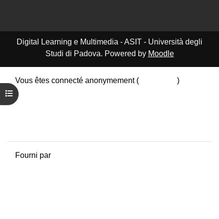
Digital Learning e Multimedia - ASIT - Università degli
Studi di Padova. Powered by
Moodle
Vous êtes connecté anonymement (
Connexion
)
Résumé de conservation de données
Ouvrir l’index du cours
Politiques
Obtenir l’app mobile
Passer au thème standard
Fourni par
Moodle