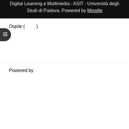
Digital Learning e Multimedia - ASIT - Università degli
Studi di Padova. Powered by
Moodle
Ospite (
Login
)
Riepilogo della conservazione dei dati
Apri indice del corso
Politiche
Ottieni l'app mobile
Passa al tema standard
Powered by
Moodle