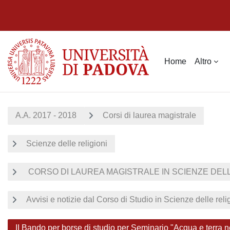
Vai al contenuto principale
Home
Altro
A.A. 2017 - 2018
Corsi di laurea magistrale
Scienze delle religioni
CORSO DI LAUREA MAGISTRALE IN SCIENZE DELLE 
Avvisi e notizie dal Corso di Studio in Scienze delle rel
II Bando per borse di studio per Seminario "Acqua e terra 