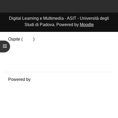
Digital Learning e Multimedia - ASIT - Università degli
Studi di Padova. Powered by
Moodle
Ospite (
Login
)
Riepilogo della conservazione dei dati
Apri indice del corso
Politiche
Ottieni l'app mobile
Passa al tema standard
Powered by
Moodle