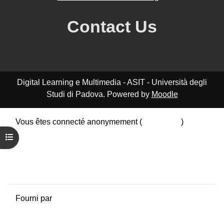
Contact Us
Digital Learning e Multimedia - ASIT - Università degli
Studi di Padova. Powered by
Moodle
Vous êtes connecté anonymement (
Connexion
)
Résumé de conservation de données
Ouvrir l’index du cours
Politiques
Obtenir l’app mobile
Passer au thème standard
Fourni par
Moodle