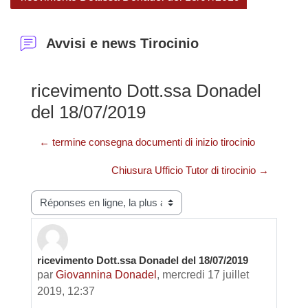
Avvisi e news Tirocinio
ricevimento Dott.ssa Donadel
del 18/07/2019
← termine consegna documenti di inizio tirocinio
Chiusura Ufficio Tutor di tirocinio →
Type d’affichage
ricevimento Dott.ssa Donadel del 18/07/2019
Nombre de réponses : 0
par
Giovannina Donadel
,
mercredi 17 juillet
2019, 12:37