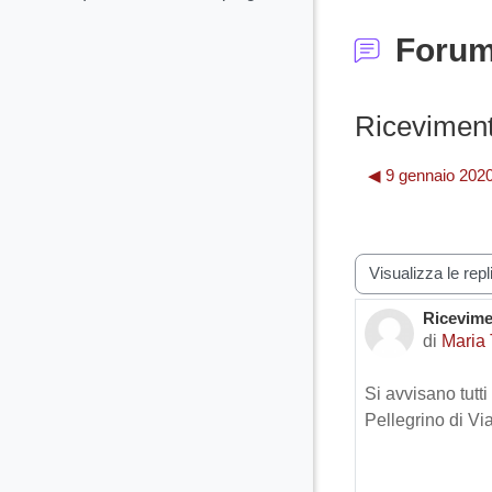
Foru
Riceviment
◀︎ 9 gennaio 2020
Modalità visualiz
Ricevime
Numero d
di
Maria
Si avvisano tutt
Pellegrino di Vi