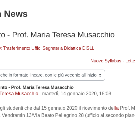
m News
o - Prof. Maria Teresa Musacchio
: Trasferimento Uffici Segreteria Didattica DiSLL
Nuovo Syllabus - Lett
zazione
nto - Prof. Maria Teresa Musacchio
i risposte: 0
 Teresa Musacchio
-
martedì, 14 gennaio 2020, 18:08
i gli studenti che dal 15 gennaio 2020 il ricevimento de
lla
Prof. M
a Vendramin 13/Via Beato Pellegrino 28 (ufficio al secondo piano,