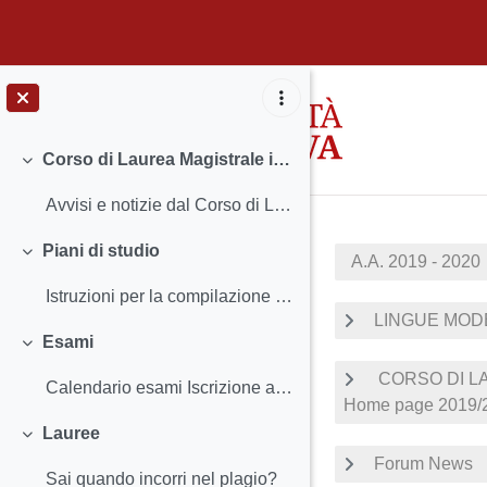
Vai al contenuto principale
Corso di Laurea Magistrale in Lingue Moderne per la Comunicazione e la Cooperazione Internazionale
Minimizza
Avvisi e notizie dal Corso di Laurea Insegnamenti...
Piani di studio
A.A. 2019 - 2020
Minimizza
Istruzioni per la compilazione e scadenze
LINGUE MOD
Esami
Minimizza
CORSO DI L
Calendario esami Iscrizione agli esami e Registra...
Home page 2019/
Lauree
Minimizza
Forum News
Sai quando incorri nel plagio?