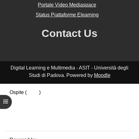
Portale Video Mediaspace
Status Piattaforme Elearning
Contact Us
Digital Learning e Multimedia - ASIT - Università degli
Studi di Padova. Powered by
Moodle
Ospite (
Login
)
Riepilogo della conservazione dei dati
Apri indice del corso
Politiche
Ottieni l'app mobile
Passa al tema standard