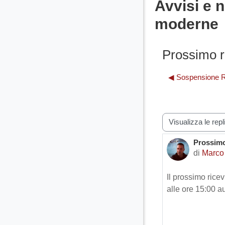
Minimizza
Avvisi e n
moderne
Prossimo r
◀︎ Sospensione 
Modalità visualiz
Prossimo
Numero d
di
Marco
Il prossimo rice
alle ore 15:00 