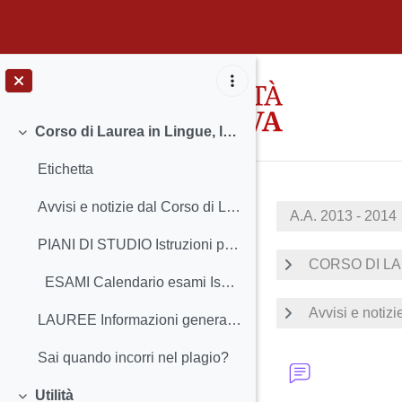
Vai al contenuto principale
Corso di Laurea in Lingue, letterature e culture moderne
Minimizza
Etichetta
Avvisi e notizie dal Corso di Laurea Insegnamen...
A.A. 2013 - 2014
PIANI DI STUDIO Istruzioni per la compilazione ...
CORSO DI LA
ESAMI Calendario esami Iscrizione agli esam...
Avvisi e notizi
LAUREE Informazioni generali Periodi e scadenz...
Sai quando incorri nel plagio?
Utilità