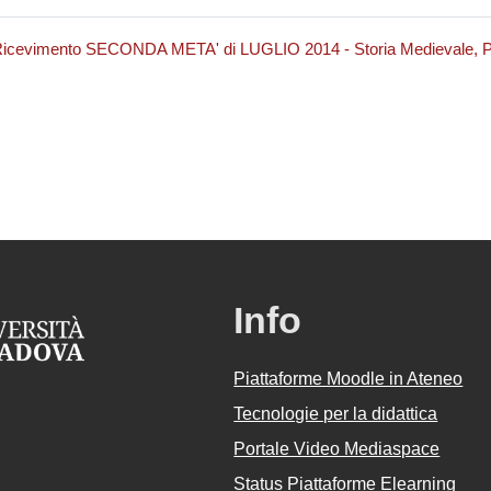
Ricevimento SECONDA META' di LUGLIO 2014 - Storia Medievale, 
Info
Piattaforme Moodle in Ateneo
Tecnologie per la didattica
Portale Video Mediaspace
Status Piattaforme Elearning