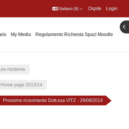
Italiano ‎(it)‎
Ospite
Login
Apr
rio
My Media
Regolamento Richiesta Spazi Moodle
lture moderne
ome page 2013/14
Prossimo ricevimento Dott.ssa VITZ - 29/08/2014