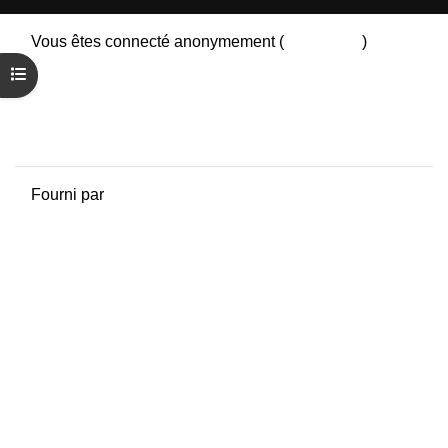
Vous êtes connecté anonymement (
Connexion
)
Résumé de conservation de données
Ouvrir l’index du cours
Politiques
Obtenir l’app mobile
Passer au thème standard
Fourni par
Moodle