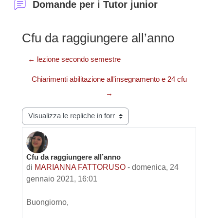
Domande per i Tutor junior
Cfu da raggiungere all’anno
← lezione secondo semestre
Chiarimenti abilitazione all'insegnamento e 24 cfu
→
Modalità visualizzazione
Cfu da raggiungere all’anno
Numero di risposte: 0
di
MARIANNA FATTORUSO
-
domenica, 24
gennaio 2021, 16:01
Buongiorno,