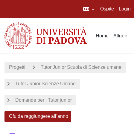
Ospite
Login
Vai al contenuto principale
Home
Altro
Progetti
Tutor Junior Scuola di Scienze umane
Tutor Junior Scienze Umane
Domande per i Tutor junior
Cfu da raggiungere all’anno