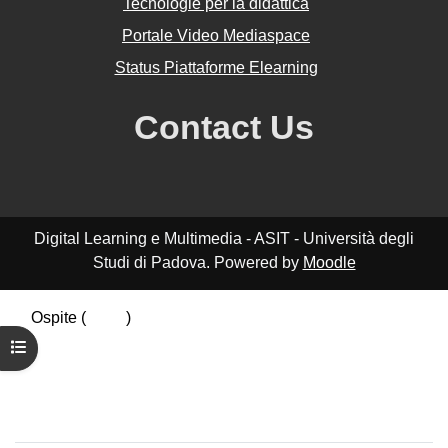
Tecnologie per la didattica
Portale Video Mediaspace
Status Piattaforme Elearning
Contact Us
Digital Learning e Multimedia - ASIT - Università degli
Studi di Padova. Powered by
Moodle
Ospite (
Login
)
Riepilogo della conservazione dei dati
Apri indice del corso
Politiche
Ottieni l'app mobile
Passa al tema standard