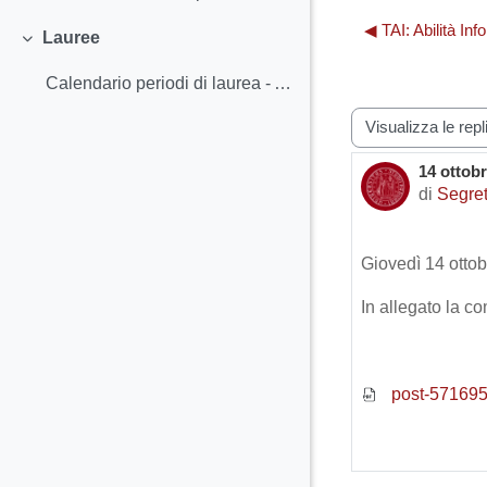
◀︎ TAI: Abilità Inf
Lauree
Minimizza
Calendario periodi di laurea - AA 2021-2022 Cr...
Modalità visualiz
14 ottobr
Numero d
di
Segret
Giovedì 14 ottob
In allegato la c
post-571695