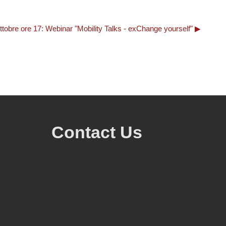
ttobre ore 17: Webinar "Mobility Talks - exChange yourself" ▶︎
Contact Us