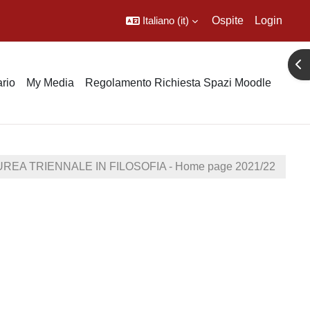
Italiano ‎(it)‎
Ospite
Login
Apr
rio
My Media
Regolamento Richiesta Spazi Moodle
REA TRIENNALE IN FILOSOFIA - Home page 2021/22