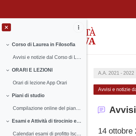
Vai al contenuto principale
Corso di Laurea in Filosofia
Minimizza
Avvisi e notizie dal Corso di Laurea Insegnamen...
ORARI E LEZIONI
A.A. 2021 - 2022
Minimizza
Orari di lezione App Orari
Avvisi e notizie 
Piani di studio
Minimizza
Avvisi
Compilazione online del piano degli studi - ISTRUZ...
Esami e Attività di tirocinio e di laboratorio
Minimizza
14 ottobre
Calendari esami di profitto Iscriversi agli esam...