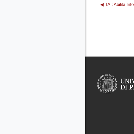
◀︎ TAI: Abilità Inf