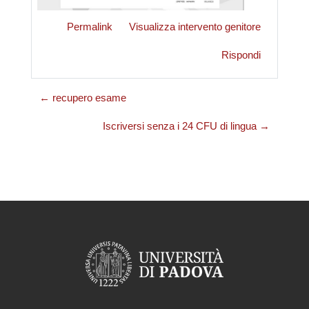
Permalink
Visualizza intervento genitore
Rispondi
← recupero esame
Iscriversi senza i 24 CFU di lingua →