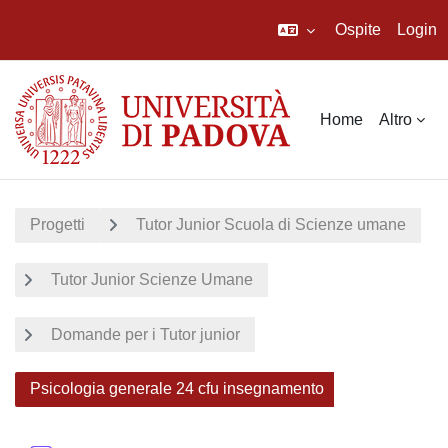
Ospite
Login
Vai al contenuto principale
Home
Altro
Progetti
Tutor Junior Scuola di Scienze umane
Tutor Junior Scienze Umane
Domande per i Tutor junior
Psicologia generale 24 cfu insegnamento