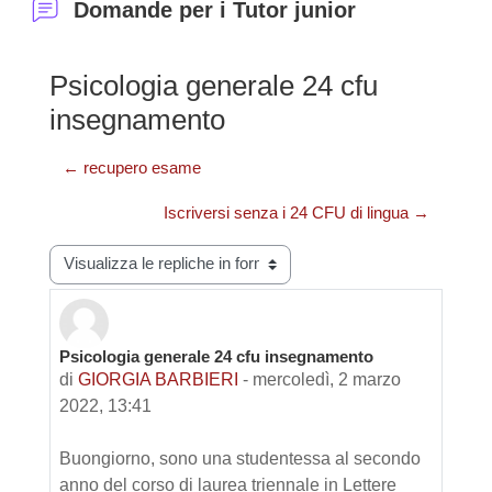
Domande per i Tutor junior
Psicologia generale 24 cfu
insegnamento
← recupero esame
Iscriversi senza i 24 CFU di lingua →
Modalità visualizzazione
Psicologia generale 24 cfu insegnamento
Numero di risposte: 1
di
GIORGIA BARBIERI
-
mercoledì, 2 marzo
2022, 13:41
Buongiorno, sono una studentessa al secondo
anno del corso di laurea triennale in Lettere