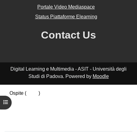
Portale Video Mediaspace
Status Piattaforme Elearning
Contact Us
Digital Learning e Multimedia - ASIT - Università degli
Studi di Padova. Powered by
Moodle
Ospite (
Login
)
Riepilogo della conservazione dei dati
Apri indice del corso
Politiche
Ottieni l'app mobile
Passa al tema standard