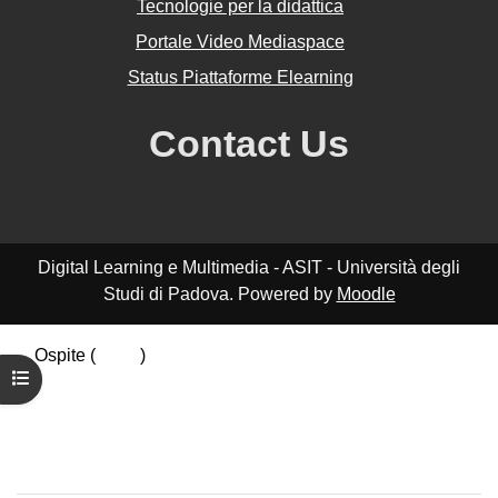
Tecnologie per la didattica
Portale Video Mediaspace
Status Piattaforme Elearning
Contact Us
Digital Learning e Multimedia - ASIT - Università degli
Studi di Padova. Powered by
Moodle
Ospite (
Login
)
Apri indice del corso
Riepilogo della conservazione dei dati
Politiche
Ottieni l'app mobile
Passa al tema standard