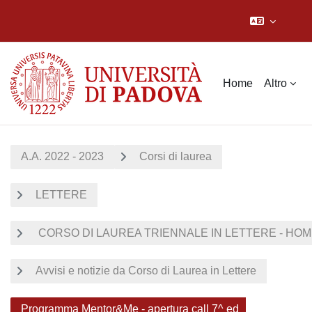
Vai al contenuto principale
Home
Altro
A.A. 2022 - 2023
Corsi di laurea
LETTERE
CORSO DI LAUREA TRIENNALE IN LETTERE - HOME
Avvisi e notizie da Corso di Laurea in Lettere
Programma Mentor&Me - apertura call 7^ ed