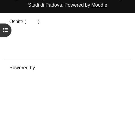
Studi di Padova. Powered by
Moodle
Ospite (
Login
)
Riepilogo della conservazione dei dati
Apri indice del corso
Politiche
Ottieni l'app mobile
Passa al tema standard
Powered by
Moodle