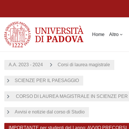
Vai al contenuto principale
Home
Altro
A.A. 2023 - 2024
Corsi di laurea magistrale
SCIENZE PER IL PAESAGGIO
CORSO DI LAUREA MAGISTRALE IN SCIENZE PER I
Avvisi e notizie dal corso di Studio
IMPORTANTE per studenti del I anno: AVVIO PRECORSI