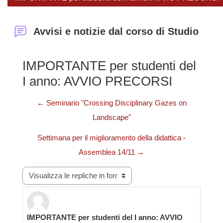
Avvisi e notizie dal corso di Studio
IMPORTANTE per studenti del
I anno: AVVIO PRECORSI
← Seminario "Crossing Disciplinary Gazes on
Landscape"
Settimana per il miglioramento della didattica -
Assemblea 14/11 →
Modalità visualizzazione
IMPORTANTE per studenti del I anno: AVVIO
Numero di risposte: 0