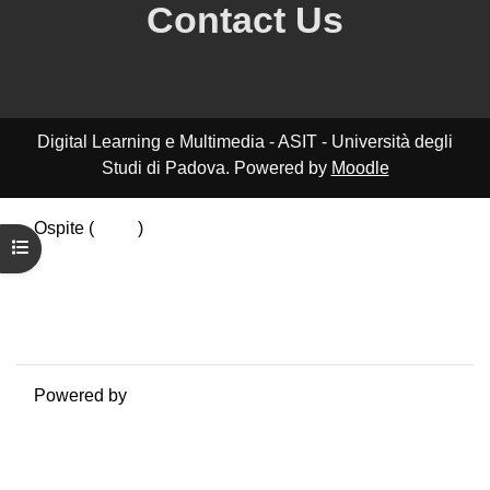
Contact Us
Digital Learning e Multimedia - ASIT - Università degli
Studi di Padova. Powered by
Moodle
Ospite (
Login
)
Apri indice del corso
Riepilogo della conservazione dei dati
Politiche
Ottieni l'app mobile
Passa al tema standard
Powered by
Moodle