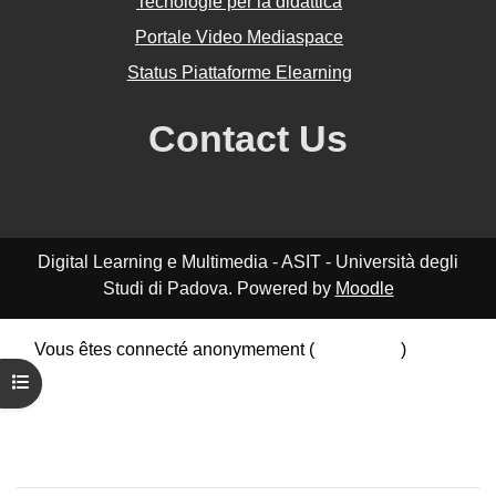
Tecnologie per la didattica
Portale Video Mediaspace
Status Piattaforme Elearning
Contact Us
Digital Learning e Multimedia - ASIT - Università degli
Studi di Padova. Powered by
Moodle
Vous êtes connecté anonymement (
Connexion
)
Résumé de conservation de données
Ouvrir l’index du cours
Politiques
Obtenir l’app mobile
Passer au thème standard