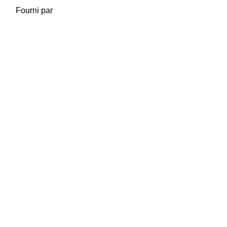
Fourni par
Moodle