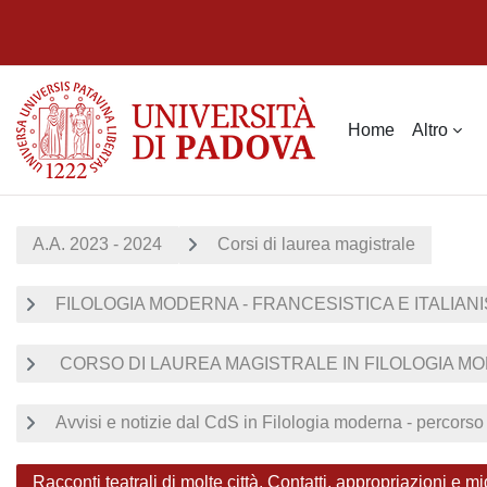
Vai al contenuto principale
Home
Altro
A.A. 2023 - 2024
Corsi di laurea magistrale
FILOLOGIA MODERNA - FRANCESISTICA E ITALIANI
CORSO DI LAUREA MAGISTRALE IN FILOLOGIA M
Avvisi e notizie dal CdS in Filologia moderna - percor
Racconti teatrali di molte città. Contatti, appropriazioni e m