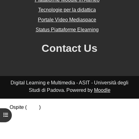
Tecnologie per la didattica
Portale Video Mediaspace
Status Piattaforme Elearning
Contact Us
Digital Learning e Multimedia - ASIT - Università degli
Studi di Padova. Powered by
Moodle
Ospite (
Login
)
Riepilogo della conservazione dei dati
Apri indice del corso
Politiche
Ottieni l'app mobile
Passa al tema standard