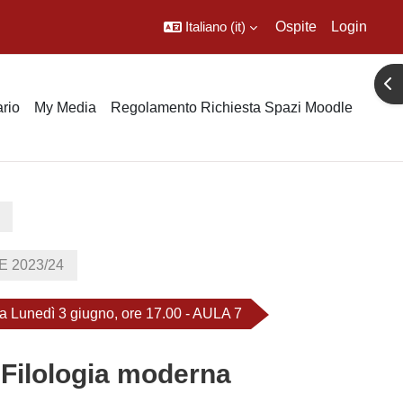
Italiano ‎(it)‎
Ospite
Login
Apr
rio
My Media
Regolamento Richiesta Spazi Moodle
 2023/24
ita Lunedì 3 giugno, ore 17.00 - AULA 7
n Filologia moderna