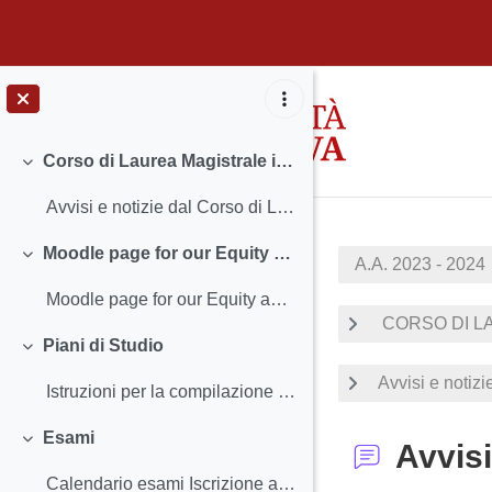
Vai al contenuto principale
Corso di Laurea Magistrale in Filologia moderna
Minimizza
Avvisi e notizie dal Corso di Laurea Insegnamenti...
Moodle page for our Equity and Diversity Commission
A.A. 2023 - 2024
Minimizza
Moodle page for our Equity and Diversity Commissio...
CORSO DI LA
Piani di Studio
Minimizza
Avvisi e notiz
Istruzioni per la compilazione e scadenze Classi a...
Esami
Avvisi
Minimizza
Calendario esami Iscrizione agli esami e Registra...