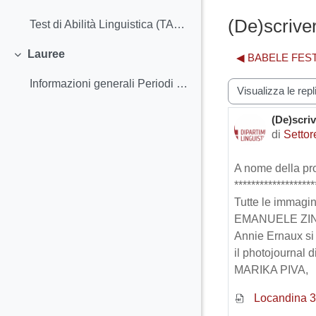
(De)scriver
Test di Abilità Linguistica (TAL B2)
Lauree
◀︎ BABELE FEST
Minimizza
Informazioni generali Periodi e scadenze - Calenda...
Modalità visualiz
(De)scriv
Numero d
di
Settor
A nome della pr
*******************
Tutte le immagin
EMANUELE ZI
Annie Ernaux si 
il photojournal di
MARIKA PIVA,
Locandina 3 