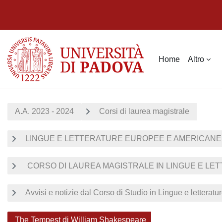
Vai al contenuto principale
Home
Altro
A.A. 2023 - 2024
Corsi di laurea magistrale
LINGUE E LETTERATURE EUROPEE E AMERICANE
CORSO DI LAUREA MAGISTRALE IN LINGUE E LE
Avvisi e notizie dal Corso di Studio in Lingue e lettera
The Tempest di William Shakespeare