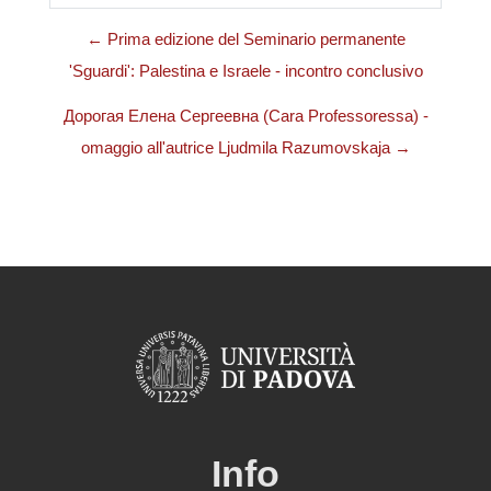
← Prima edizione del Seminario permanente
'Sguardi': Palestina e Israele - incontro conclusivo
Дорогая Елена Сергеевна (Cara Professoressa) -
omaggio all'autrice Ljudmila Razumovskaja →
Info