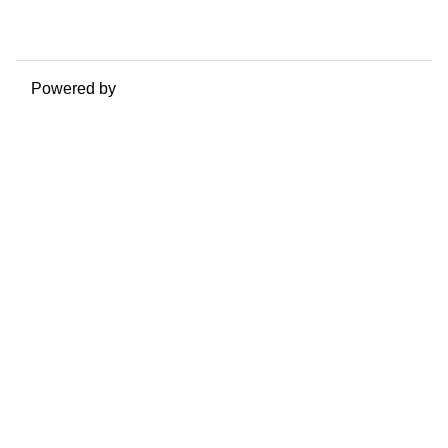
Ottieni l'app mobile
Passa al tema standard
Powered by
Moodle