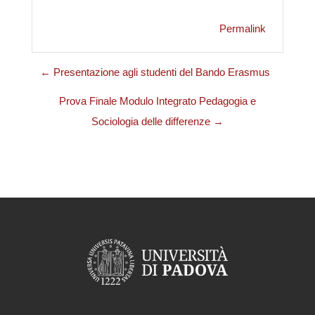
Permalink
← Presentazione agli studenti del Bando Erasmus
Prova Finale Modulo Integrato Pedagogia e
Sociologia delle differenze →