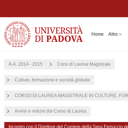
Vai al contenuto principale
Home
Altro
A.A. 2014 - 2015
Corsi di Laurea Magistrale
Culture, formazione e società globale
CORSO DI LAUREA MAGISTRALE IN CULTURE, FORM
Avvisi e notizie dal Corso di Laurea
Incontro con il Direttore del Corriere della Sera Ferruccio d