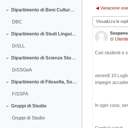
◀︎ Variazione ora
Dipartimento di Beni Culturali (DBC)
Minimizza
Modalità visualiz
DBC
Sospensi
Numero d
Dipartimento di Studi Linguistici e Letterari (DiSLL)
Minimizza
di
Utente
DiSLL
Cari studenti e 
Dipartimento di Scienze Storiche, Geografiche e dell'Antichità (DiSSGeA)
Minimizza
DiSSGeA
venerdì 10 Lugli
Dipartimento di Filosofia, Sociologia, Pedagogia e Psicologia Applicata (FiSSPA): Filosofia, Comunicazione
impegni accadem
Minimizza
FiSSPA
In ogni caso, se
Gruppi di Studio
Minimizza
Gruppi di Studio