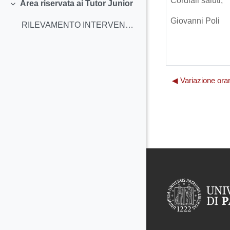
Cordiali saluti,
Area riservata ai Tutor Junior
Minimizza
Giovanni Poli
RILEVAMENTO INTERVENTI 25/26
◀︎ Variazione ora