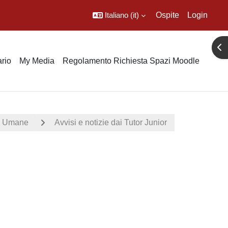
Italiano ‎(it)‎
Ospite
Login
Apr
rio
My Media
Regolamento Richiesta Spazi Moodle
ze Umane
Avvisi e notizie dai Tutor Junior