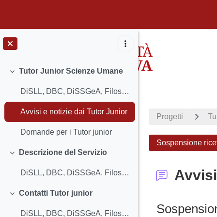
Vai al contenuto principale
Tutor Junior Scienze Umane
Minimizza
DiSLL, DBC, DiSSGeA, Filosofia, Comunicazi...
Avvisi e notizie dai Tutor Junior
Progetti
Tu
Domande per i Tutor junior
Sospensione rice
Descrizione del Servizio
Minimizza
Avvisi
DiSLL, DBC, DiSSGeA, Filosofia, Comunicazi... (copia)
Contatti Tutor junior
Minimizza
Sospension
DiSLL, DBC, DiSSGeA, Filosofia, Comunicazi...