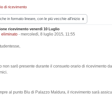
rio di ricevimento
zazione
one ricevimento venerdì 10 Luglio
i risposte: 0
 eliminato
-
mercoledì, 8 luglio 2015, 11:55
studentesse,
o non sarò presente durante il consueto orario di ricevimento da
ici.
mpre al punto Blu di Palazzo Maldura, il ricevimento sarà assicur