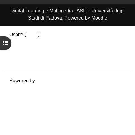
Digital Learning e Multimedia - ASIT - Università degli
Studi di Padova. Powered by
Moodle
Ospite (
Login
)
Riepilogo della conservazione dei dati
Apri indice del corso
Politiche
Ottieni l'app mobile
Passa al tema standard
Powered by
Moodle