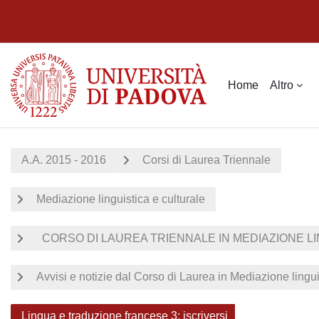
Vai al contenuto principale
Home
Altro
A.A. 2015 - 2016
Corsi di Laurea Triennale
Mediazione linguistica e culturale
CORSO DI LAUREA TRIENNALE IN MEDIAZIONE LIN
Avvisi e notizie dal Corso di Laurea in Mediazione lingui
Lingua e traduzione francese 3: iscriversi