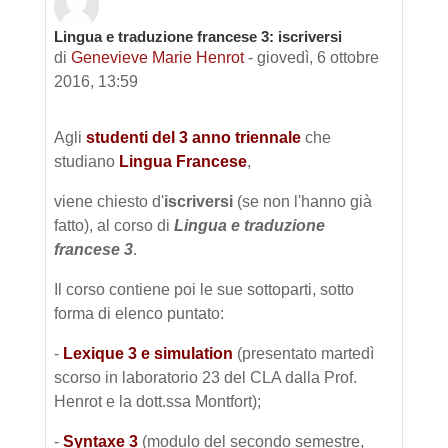
Lingua e traduzione francese 3: iscriversi
Numero di risposte: 0
di
Genevieve Marie Henrot
-
giovedì, 6 ottobre
2016, 13:59
Agli
studenti del 3 anno triennale
che
studiano
Lingua Francese
,
viene chiesto d'
iscriversi
(se non l'hanno già
fatto), al corso di
Lingua e traduzione
francese 3
.
Il corso contiene poi le sue sottoparti, sotto
forma di elenco puntato:
-
Lexique 3 e simulation
(presentato martedì
scorso in laboratorio 23 del CLA dalla Prof.
Henrot e la dott.ssa Montfort);
-
Syntaxe 3
(modulo del secondo semestre,