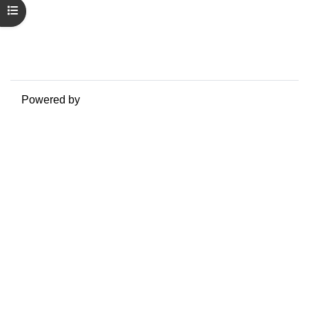
Riepilogo della conservazione dei dati
Apri indice del corso
Politiche
Ottieni l'app mobile
Passa al tema standard
Powered by
Moodle