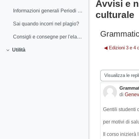
Minimizza
Avvisi e n
Informazioni generali Periodi e scadenze - Calend...
culturale
Sai quando incorri nel plagio?
Grammatica
Consigli e consegne per l'elaborato finale
◀︎ Edizioni 3 e 4
Utilità
Minimizza
Modalità visualiz
Grammati
Numero d
di
Genev
Gentili studenti 
per motivi di sa
Il corso inizierà 