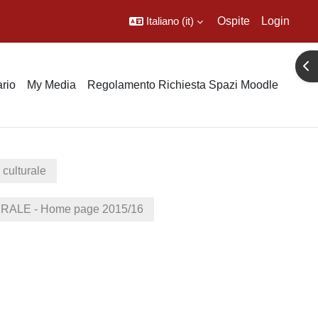
Italiano ‎(it)‎
Ospite
Login
Apr
rio
My Media
Regolamento Richiesta Spazi Moodle
 culturale
ALE - Home page 2015/16