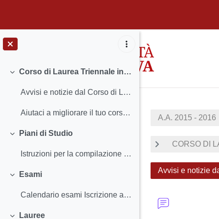
Vai al contenuto principale
Corso di Laurea Triennale in Mediazione linguistica e culturale
Minimizza
Avvisi e notizie dal Corso di Laurea Insegnamen...
Aiutaci a migliorare il tuo corso di studio
A.A. 2015 - 2016
Piani di Studio
Minimizza
CORSO DI LA
Istruzioni per la compilazione e scadenze
Avvisi e notizie d
Esami
Minimizza
Calendario esami Iscrizione agli esami e Registra...
Lauree