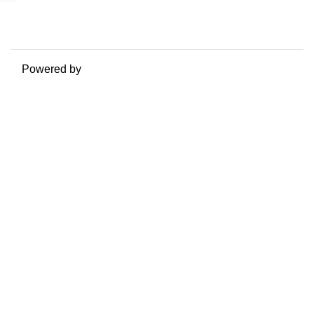
Get the mobile app
Switch to the standard theme
Powered by
Moodle