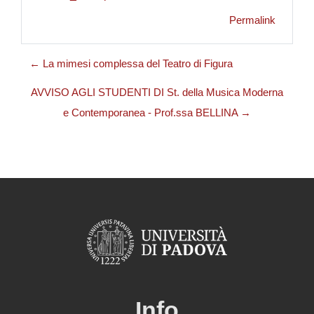
Permalink
← La mimesi complessa del Teatro di Figura
AVVISO AGLI STUDENTI DI St. della Musica Moderna
e Contemporanea - Prof.ssa BELLINA →
Info