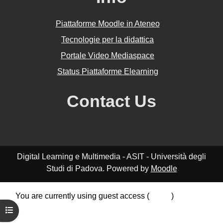
Piattaforme Moodle in Ateneo
Tecnologie per la didattica
Portale Video Mediaspace
Status Piattaforme Elearning
Contact Us
Digital Learning e Multimedia - ASIT - Università degli
Studi di Padova. Powered by
Moodle
You are currently using guest access (
Log in
)
Data retention summary
Open course index
Policies