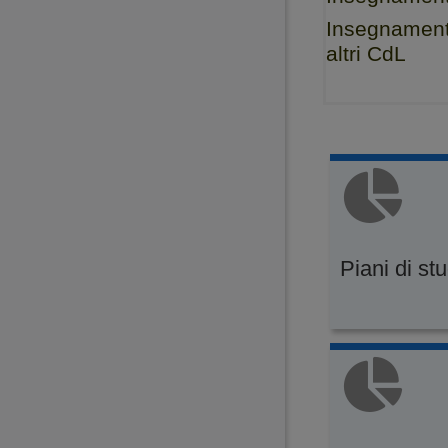
Insegnamenti 
altri CdL
Piani di st