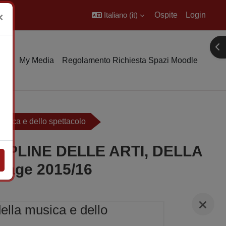
Italiano ‎(it)‎
Ospite
Login
×
Apr
rio
My Media
Regolamento Richiesta Spazi Moodle
 musica e dello spettacolo
IPLINE DELLE ARTI, DELLA
age 2015/16
della musica e dello