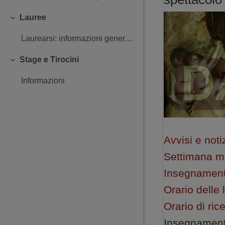
Lauree
Minimizza
Laurearsi: informazioni generali Istruzioni sulla...
Stage e Tirocini
Minimizza
Informazioni
Avvisi e not
Settimana mi
Insegnament
Orario delle 
Orario di ri
Insegnamenti