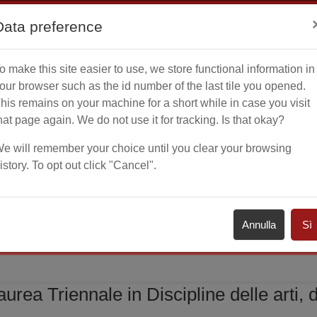
Data preference
o make this site easier to use, we store functional information in
Home
Calenda
our browser such as the id number of the last tile you opened.
his remains on your machine for a short while in case you visit
hat page again. We do not use it for tracking. Is that okay?
e will remember your choice until you clear your browsing
istory. To opt out click "Cancel".
Corsi di Laurea Triennale
Discipline delle arti, della
 LAUREA TRIENNALE IN DISC
Annulla
Sì
 DELLO SPETTACOLO - Home p
urea Triennale in Discipline delle arti, 