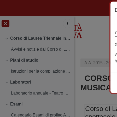
Vai al contenuto principale
T
y
T
Corso di Laurea Triennale in Discipline delle arti, della musica e dello spettacolo
Minimizza
t
Avvisi e notizie dal Corso di Laurea Settimana mi...
W
Piani di studio
h
A.A. 2015 - 2016
Minimizza
Istruzioni per la compilazione e scadenzeIncontro ...
CORSO DI
Laboratori
Minimizza
MUSICA E
Laboratorio annuale - Teatro per l’università Lab...
Esami
Minimizza
Corso di La
spettacolo
Calendario Esami di profitto Abilità informatiche...