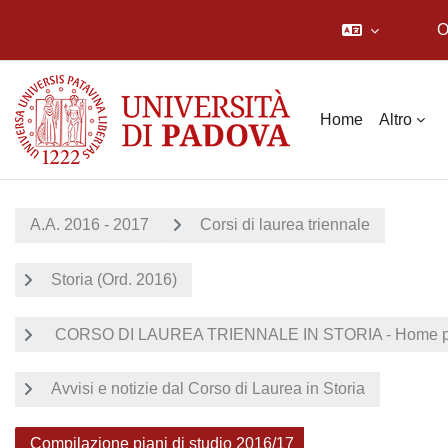
O
Vai al contenuto principale
Home
Altro
A.A. 2016 - 2017
Corsi di laurea triennale
Storia (Ord. 2016)
CORSO DI LAUREA TRIENNALE IN STORIA - Home p
Avvisi e notizie dal Corso di Laurea in Storia
Compilazione piani di studio 2016/17