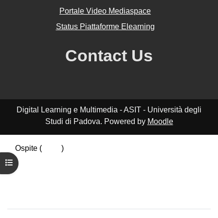
Portale Video Mediaspace
Status Piattaforme Elearning
Contact Us
Digital Learning e Multimedia - ASIT - Università degli
Studi di Padova. Powered by
Moodle
Ospite (
Login
)
Riepilogo della conservazione dei dati
Apri indice del corso
Politiche
Ottieni l'app mobile
Passa al tema standard