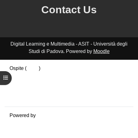
Contact Us
Digital Learning e Multimedia - ASIT - Università degli
Studi di Padova. Powered by
Moodle
Ospite (
Login
)
Riepilogo della conservazione dei dati
Apri indice del corso
Politiche
Ottieni l'app mobile
Passa al tema standard
Powered by
Moodle