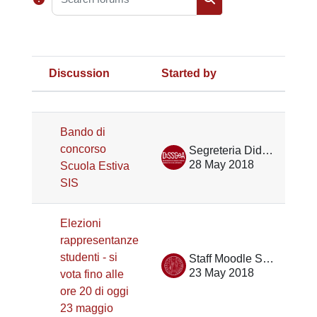
Search forums
Discussion
Started by
La
Status
List of discussions. Showing 7 of 
Bando di
concorso
Segreteria Didattica DiSSGeA
28 May 2018
Scuola Estiva
SIS
Elezioni
rappresentanze
studenti - si
Staff Moodle Scienze umane
23 May 2018
vota fino alle
ore 20 di oggi
23 maggio