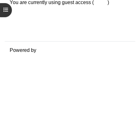
You are currently using guest access (
Log in
)
Open course index
Data retention summary
Policies
Get the mobile app
Switch to the standard theme
Powered by
Moodle