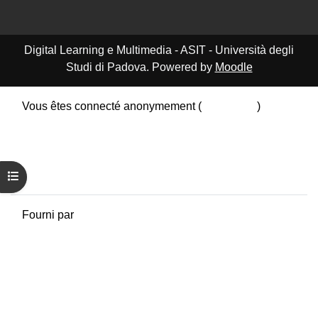
Digital Learning e Multimedia - ASIT - Università degli
Studi di Padova. Powered by
Moodle
Vous êtes connecté anonymement (
Connexion
)
Résumé de conservation de données
Politiques
Obtenir l’app mobile
Passer au thème standard
Ouvrir l’index du cours
Fourni par
Moodle