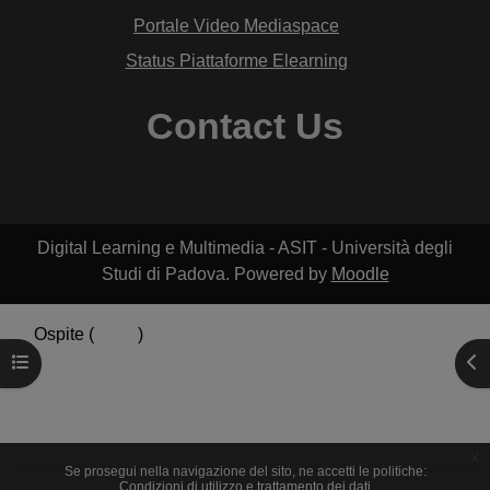
Portale Video Mediaspace
Status Piattaforme Elearning
Contact Us
Digital Learning e Multimedia - ASIT - Università degli
Studi di Padova. Powered by
Moodle
Ospite (
Login
)
Riepilogo della conservazione dei dati
Apri indice del corso
Apr
Politiche
Ottieni l'app mobile
Passa al tema standard
x
Se prosegui nella navigazione del sito, ne accetti le politiche:
Condizioni di utilizzo e trattamento dei dati