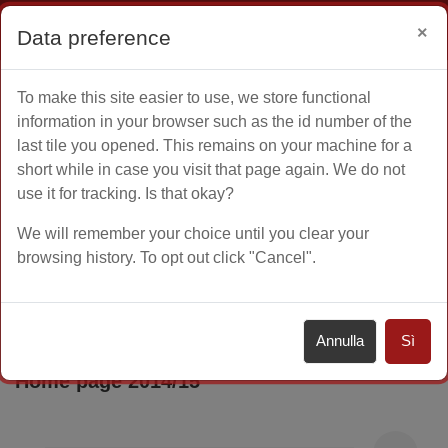
Ospite
Login
×
Data preference
Vai al contenuto principale
To make this site easier to use, we store functional
Home
Altro
information in your browser such as the id number of the
last tile you opened. This remains on your machine for a
short while in case you visit that page again. We do not
use it for tracking. Is that okay?
A.A. 2014 - 2015
Corsi di Laurea Triennale
We will remember your choice until you clear your
browsing history. To opt out click "Cancel".
Lingue, letterature e culture moderne
CORSO DI LAUREA TRIENNALE IN LINGUE,
Annulla
Sì
LETTERATURE E CULTURE MODERNE -
Home page 2014/15