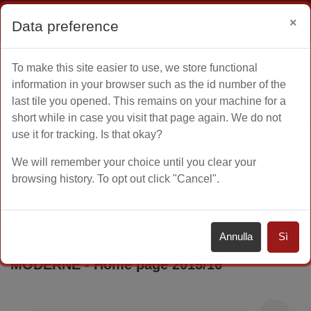
Ospite
Login
×
Data preference
Vai al contenuto principale
To make this site easier to use, we store functional
Home
Altro
information in your browser such as the id number of the
last tile you opened. This remains on your machine for a
short while in case you visit that page again. We do not
use it for tracking. Is that okay?
A.A. 2015 - 2016
Corsi di Laurea Triennale
We will remember your choice until you clear your
browsing history. To opt out click "Cancel".
Lingue, letterature e culture moderne
CORSO DI LAUREA TRIENNALE IN
Annulla
Sì
LINGUE, LETTERATURE E CULTURE
MODERNE - Home page 2015/16