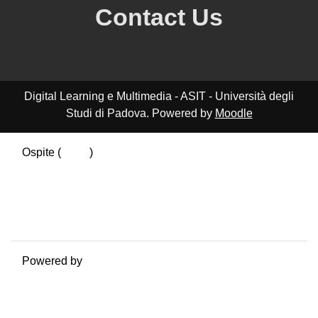
Contact Us
Digital Learning e Multimedia - ASIT - Università degli
Studi di Padova. Powered by
Moodle
Ospite (
Login
)
Riepilogo della conservazione dei dati
Politiche
Ottieni l'app mobile
Passa al tema standard
Powered by
Moodle