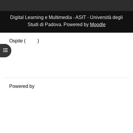
Digital Learning e Multimedia - ASIT - Università degli
Studi di Padova. Powered by
Moodle
Ospite (
Login
)
Riepilogo della conservazione dei dati
Apri indice del corso
Politiche
Ottieni l'app mobile
Passa al tema standard
Powered by
Moodle