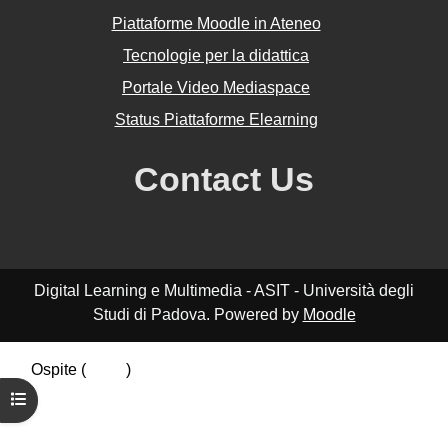
Piattaforme Moodle in Ateneo
Tecnologie per la didattica
Portale Video Mediaspace
Status Piattaforme Elearning
Contact Us
Digital Learning e Multimedia - ASIT - Università degli
Studi di Padova. Powered by
Moodle
Ospite (
Login
)
Riepilogo della conservazione dei dati
Apri indice del corso
Politiche
Ottieni l'app mobile