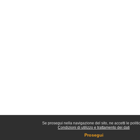
Se prosegui nella navigazione del sito, ne accetti le politi
Condizioni di utilizzo e trattamento dei dati
Prosegui