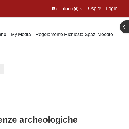
Italiano ‎(it)‎
Ospite
Login
Apr
rio
My Media
Regolamento Richiesta Spazi Moodle
ienze archeologiche