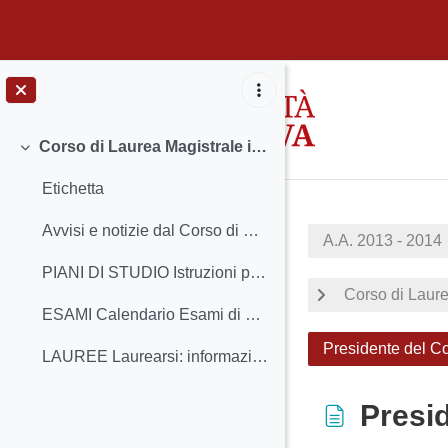
Vai al contenuto principale
Corso di Laurea Magistrale in Scienze Archeologiche
Minimizza
Etichetta
Avvisi e notizie dal Corso di Studio Insegnamenti...
A.A. 2013 - 2014
PIANI DI STUDIO Istruzioni per la compilazione ...
Corso di Laur
ESAMI Calendario Esami di profitto Esami: come...
Presidente del C
LAUREE Laurearsi: informazioni generali Fronte...
Presid