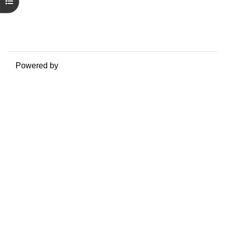
Riepilogo della conservazione dei dati
Apri indice del corso
Politiche
Ottieni l'app mobile
Passa al tema standard
Powered by
Moodle