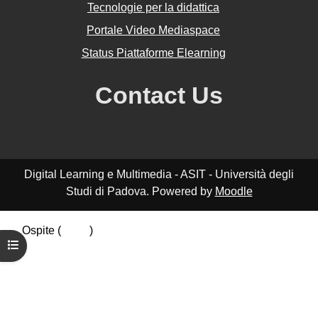
Tecnologie per la didattica
Portale Video Mediaspace
Status Piattaforme Elearning
Contact Us
Digital Learning e Multimedia - ASIT - Università degli
Studi di Padova. Powered by
Moodle
Ospite (
Login
)
Apri indice del corso
Riepilogo della conservazione dei dati
Politiche
Ottieni l'app mobile
Passa al tema standard