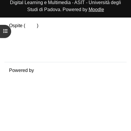
Digital Learning e Multimedia - ASIT - Università degli
Studi di Padova. Powered by
Moodle
Ospite (
Login
)
Apri indice del corso
Riepilogo della conservazione dei dati
Politiche
Ottieni l'app mobile
Passa al tema standard
Powered by
Moodle