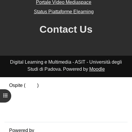
Portale Video Mediaspace
Status Piattaforme Elearning
Contact Us
Digital Learning e Multimedia - ASIT - Università degli
Studi di Padova. Powered by
Moodle
Ospite (
Login
)
Riepilogo della conservazione dei dati
Apri indice del corso
Politiche
Ottieni l'app mobile
Passa al tema standard
Powered by
Moodle