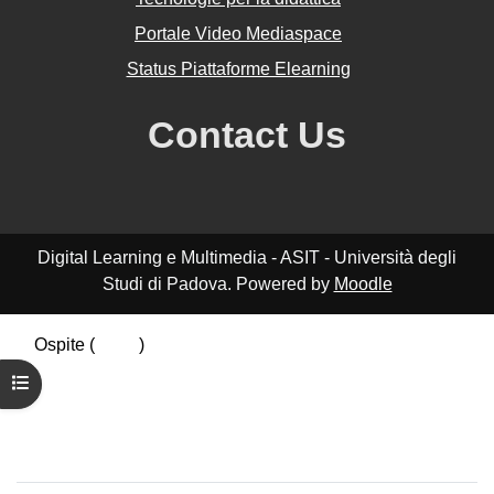
Portale Video Mediaspace
Status Piattaforme Elearning
Contact Us
Digital Learning e Multimedia - ASIT - Università degli
Studi di Padova. Powered by
Moodle
Ospite (
Login
)
Riepilogo della conservazione dei dati
Apri indice del corso
Politiche
Ottieni l'app mobile
Passa al tema standard