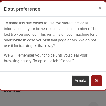
Ospite
Login
×
Data preference
Vai al contenuto principale
To make this site easier to use, we store functional
Home
Altro
information in your browser such as the id number of the
last tile you opened. This remains on your machine for a
short while in case you visit that page again. We do not
use it for tracking. Is that okay?
A.A. 2014 - 2015
Corsi di Laurea Triennale
We will remember your choice until you clear your
browsing history. To opt out click "Cancel".
Scienze sociologiche
CORSO DI LAUREA TRIENNALE IN
Annulla
Sì
SCIENZE SOCIOLOGICHE - Home page
2014/15