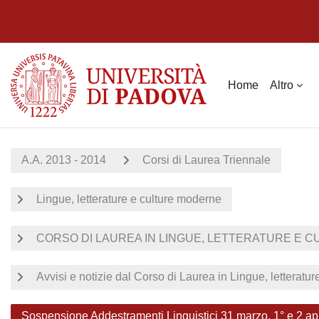
Vai al contenuto principale
Home
Altro
A.A. 2013 - 2014
Corsi di Laurea Triennale
Lingue, letterature e culture moderne
CORSO DI LAUREA IN LINGUE, LETTERATURE E CU
Avvisi e notizie dal Corso di Laurea in Lingue, letteratu
Sospensione Addestramenti Linguistici 31 marzo, 1° e 2 