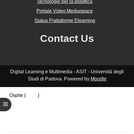
Tecnologie per la didattica
Portale Video Mediaspace
Status Piattaforme Elearning
Contact Us
Digital Learning e Multimedia - ASIT - Università degli
Studi di Padova. Powered by
Moodle
Ospite (
Login
)
Riepilogo della conservazione dei dati
Apri indice del corso
Politiche
Ottieni l'app mobile
Passa al tema standard